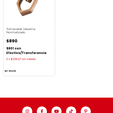
Tomacable Jabalina
Normalizado
$890
$801
con
Efectivo/Transferencia
3
x
$296,67
sin interés
en stock